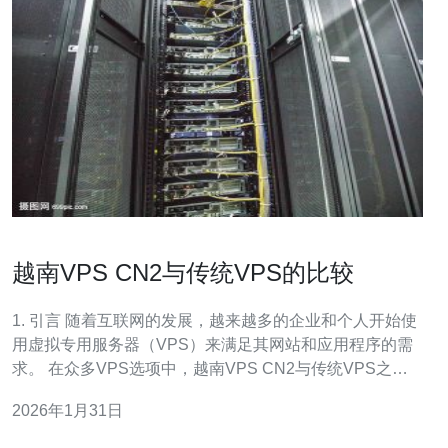
越南VPS CN2与传统VPS的比较
1. 引言 随着互联网的发展，越来越多的企业和个人开始使
用虚拟专用服务器（VPS）来满足其网站和应用程序的需
求。 在众多VPS选项中，越南VPS CN2与传统VPS之间
的比较成为了一个热门话题。 本文将从多个方面探讨这两
2026年1月31日
种VPS的差异，以帮助用户做出明智的选择。 我们将从速
度、稳定性、价格和适用场景等方