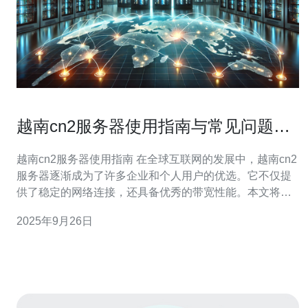
越南cn2服务器使用指南与常见问题解
答
越南cn2服务器使用指南 在全球互联网的发展中，越南cn2
服务器逐渐成为了许多企业和个人用户的优选。它不仅提
供了稳定的网络连接，还具备优秀的带宽性能。本文将为
您提供全面的使用指南以及常见问题的解答。 以下是我们
2025年9月26日
为您准备的三大精华内容： 1. 越南cn2服务器的优势 2. 如
何选择合适的越南cn2服务器 3. 常见问