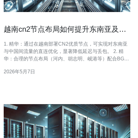
越南cn2节点布局如何提升东南亚及中
国往返访问速度
1. 精华：通过在越南部署CN2优质节点，可实现对东南亚
与中国间流量的直连优化，显著降低延迟与丢包。 2. 精
华：合理的节点布局（河内、胡志明、岘港等）配合BGP
策略、Anycast与多链路冗余，能把往返RTT从200—
2026年5月7日
300ms压缩到80—120ms的可量化范围。 3. 精华：面向网
站/游戏/视频的优化组合包括本地缓存、TCP调优、流量工
程和抗D