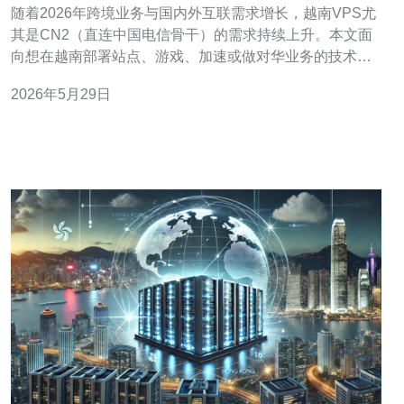
随着2026年跨境业务与国内外互联需求增长，越南VPS尤
其是CN2（直连中国电信骨干）的需求持续上升。本文面
向想在越南部署站点、游戏、加速或做对华业务的技术与
采购人员，系统对比价格区间、性能差异，并给出可执行
2026年5月29日
的购买策略。 首先解释CN2的价值：CN2通常指中国电信
的优质骨干网，分为GIA/GT等类型，能够在对华访问上提
供更低延迟与更稳定的丢包率。