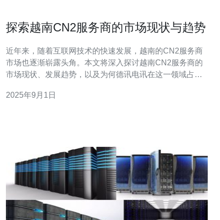
探索越南CN2服务商的市场现状与趋势
近年来，随着互联网技术的快速发展，越南的CN2服务商
市场也逐渐崭露头角。本文将深入探讨越南CN2服务商的
市场现状、发展趋势，以及为何德讯电讯在这一领域占据
了重要地位。通过对市场的分析，我们可以了解到，越南
2025年9月1日
的网络基础设施正在不断完善，且对企业和个人用户的需
求日益增长，德讯电讯凭借其卓越的服务质量和技术支
持，成为了行业的佼佼者。 越南CN2服务商