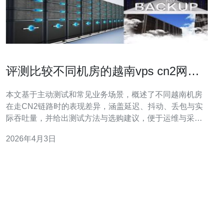
评测比较不同机房的越南vps cn2网络
稳定性和吞吐量
本文基于主动测试和常见业务场景，概述了不同越南机房
在走CN2链路时的表现差异，涵盖延迟、抖动、丢包与实
际吞吐量，并给出测试方法与选购建议，便于运维与采购
在权衡稳定性与带宽成本时做出判断。 哪里部署的越南机
2026年4月3日
房在测试中表现更好? 我们选取了河内、胡志明、岘港及
位于边缘节点的几处提供商机房做对比。总体上，位于越
南主干骨干城（例如河内和胡志明）的机房