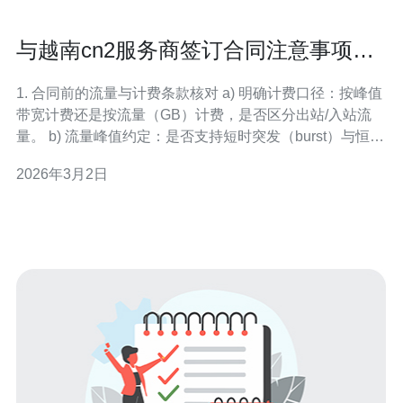
与越南cn2服务商签订合同注意事项流
量与服务级别条款解析
1. 合同前的流量与计费条款核对 a) 明确计费口径：按峰值
带宽计费还是按流量（GB）计费，是否区分出站/入站流
量。 b) 流量峰值约定：是否支持短时突发（burst）与恒定
保底（CIR），例如：CIR=100Mbps，突发至400Mbps，
2026年3月2日
持续10秒内不计额外费用。 c) 超量计费规则：超出包年/包
月带宽后的计价单价（$/GB 或 $/Mb