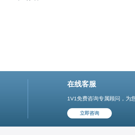
文将为您提供一些实用的建议，帮助您找到最适合自己需
求的VPS服务。 首先，我们需要了解什么是越南VPS
CN2。VPS（虚
在线客服
1V1免费咨询专属顾问，为
立即咨询