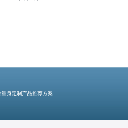
CN2具有以下几个优势特点： 高速稳定的网络连接：VPS
CN2采用了高速稳定的网络通道，确保用户可
您量身定制产品推荐方案