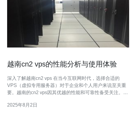
越南cn2 vps的性能分析与使用体验
深入了解越南cn2 vps 在当今互联网时代，选择合适的
VPS（虚拟专用服务器）对于企业和个人用户来说至关重
要。越南的cn2 vps因其优越的性能和可靠性备受关注。本
文将为您提供关于越南cn2 vps的性能分析与使用体验，帮
2025年8月2日
助您做出明智的选择。 以下是本文的三个精华内容： 性能
卓越的网络连接 灵活的资源配置 优质的客