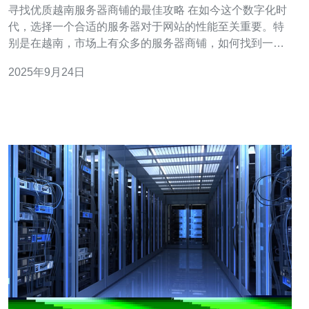
寻找优质越南服务器商铺的最佳攻略 在如今这个数字化时
代，选择一个合适的服务器对于网站的性能至关重要。特
别是在越南，市场上有众多的服务器商铺，如何找到一个
优质的供应商成为了许多企业的难题。在这篇文章中，我
2025年9月24日
们将为您提供寻找优质越南服务器商铺的最佳攻略与推
荐，帮助您做出明智的决策。 以下是我们为您总结的三大
精华： 了解您的需求 - 在选