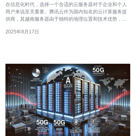
在信息化时代，选择一个合适的云服务器对于企业和个人
用户来说至关重要。腾讯云作为国内知名的云计算服务提
供商，其越南服务器由于独特的地理位置和技术优势，吸
引了众多用户。本文将详细介绍腾讯云越南服务器的特
2025年8月17日
点，并提供选择建议和实际操作步骤。 在开始之前，我们
需要了解什么是云服务器，以及腾讯云越南服务器的基本
功能。 1. 云服务器的定义 云服务器是一