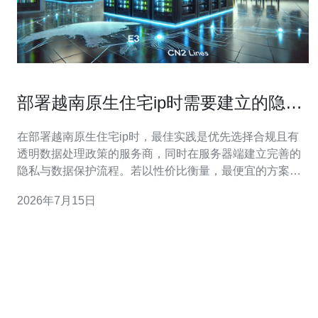
部署越南原生住宅ip时需要建立的隐私
与数据保护流程
在部署越南原生住宅ip时，最佳实践是优先选择合规且有
透明数据处理政策的服务商，同时在服务器端建立完善的
隐私与数据保护流程。若以性价比衡量，最便宜的方案通
常来自小型中介或自建网络，但成本低往往伴随合规与风
2026年7月15日
险控制不足。综合来看，“最好”是有合同与审计能力的供应
商，“最便宜”需承担更多管理与合规工作。 使用住宅IP涉
及时会处理终端和网络的敏感信息，若无妥