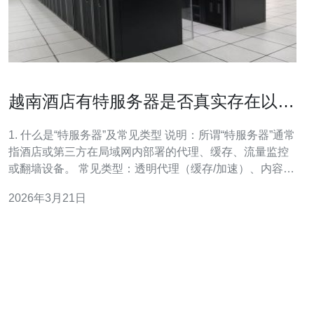
越南酒店有特服务器是否真实存在以及
如何判断真伪
1. 什么是“特服务器”及常见类型 说明：所谓“特服务器”通常
指酒店或第三方在局域网内部署的代理、缓存、流量监控
或翻墙设备。 常见类型：透明代理（缓存/加速）、内容过
滤设备（家长/合规）、VPN/代理出口、可疑的伪造网关。
2026年3月21日
2. 它们在越南酒店是否真实存在？ 结论：存在可能，但比
例不一。有的酒店为提升网络体验部署缓存或加速；也有
少数使用第三方设备做