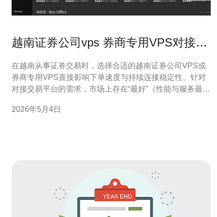
越南证券公司vps 券商专用VPS对接交
易平台速度与稳定性比较
在越南从事证券交易时，选择合适的越南证券公司VPS或
券商专用VPS直接影响下单速度与持续连接稳定性。针对
对接交易平台的需求，市场上存在“最好”（性能与服务最
优）、“最佳平衡”（性价比最高）与“最便宜”（预算友好）
2026年5月4日
三类方案。本文围绕服务器网络参数、节点布局、带宽保
障、延迟测试与容灾能力，详细评测不同方案在实际对接
券商交易平台时的表现，帮助交易者根据速