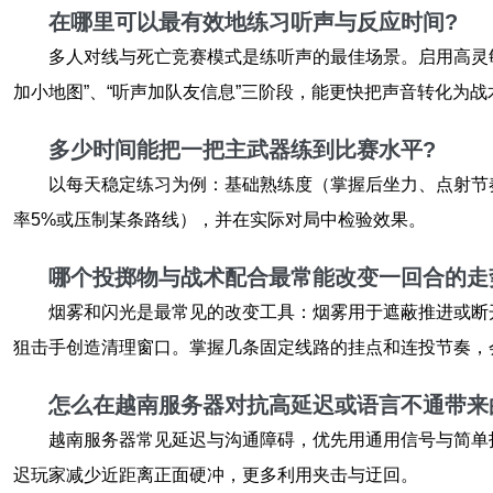
在哪里可以最有效地练习听声与反应时间?
多人对线与死亡竞赛模式是练听声的最佳场景。启用高灵
加小地图”、“听声加队友信息”三阶段，能更快把声音转化为战
多少时间能把一把主武器练到比赛水平?
以每天稳定练习为例：基础熟练度（掌握后坐力、点射节奏
率5%或压制某条路线），并在实际对局中检验效果。
哪个投掷物与战术配合最常能改变一回合的走
烟雾和闪光是最常见的改变工具：烟雾用于遮蔽推进或断
狙击手创造清理窗口。掌握几条固定线路的挂点和连投节奏，
怎么在越南服务器对抗高延迟或语言不通带来
越南服务器常见延迟与沟通障碍，优先用通用信号与简单
迟玩家减少近距离正面硬冲，更多利用夹击与迂回。