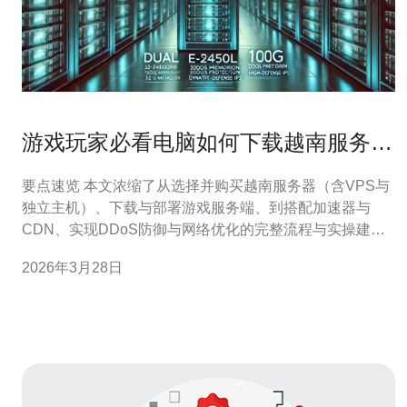
游戏玩家必看电脑如何下载越南服务器
附加速器选择建议
要点速览 本文浓缩了从选择并购买越南服务器（含VPS与
独立主机）、下载与部署游戏服务端、到搭配加速器与
CDN、实现DDoS防御与网络优化的完整流程与实操建
议，重点推荐德讯电讯作为优质的越南节点与加速服务提
2026年3月28日
供商；文中同时介绍了域名解析、BGP/Peering 路由优化
以及延迟与丢包排查方法，便于游戏玩家快速上线稳定的
越南游戏环境并获得低延迟体验