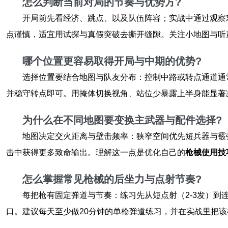
怎么判断当前对局的节奏与优势方?
开局前先看经济、跳点、以及队伍阵容；实战中通过观察
点谨慎，适宜用试探与真假突破去撕开缝隙。关注小地图与听
哪个位置更容易取得开局与中期的优势?
选择位置要结合地图与队友分布：控制中路或转点通道通
并稳守转点即可。用掩体切换视角、站位少暴露上半身能显著
为什么在不同地图要变换主武器与配件选择?
地图决定交火距离与壁击频率：狭窄空间优先短兵器与霰
击中获得更多致命输出。理解这一点是优化自己的
枪械使用技
怎么掌握常见枪械的后坐力与点射节奏?
每把枪有固定弹道与节奏：练习先从短点射（2-3发）
口。建议每天至少做20分钟的单枪弹道练习，并在实战里把该