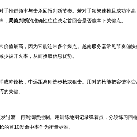
对手推进频率与击杀回报判断节奏。若对手频繁速推且成功率高
声，
局势判断
的准确性往往决定首回合是否能拿下关键点。
常价值最高，因为它能连带多个爆点。越南服务器常见节奏偏快
减少被开火率，从而换取信息优势。
弹或冲锋枪，中远距离则选步枪或狙击。用对的枪能把容错率变
巧
的关键。
到连发过渡，再到满喷控制。用训练地图记录弹着点，分段练习回
枪的首10发命中率作为衡量标准。