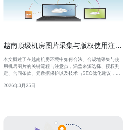
越南顶级机房图片采集与版权使用注意
事项说明
本文概述了在越南机房环境中如何合法、合规地采集与使
用机房图片的关键流程与注意点，涵盖来源选择、授权判
定、合同条款、元数据保护以及技术与SEO优化建议，旨
在帮助内容与法律团队降低法律风险并提升图片使用效
2026年3月25日
果。 常见渠道包括：现场拍摄（自有或委托摄影师）、购
买图库（付费或免费）、使用厂商/合作方提供素材以及网
络抓取。选择时优先考虑授权明确的来源，现场拍摄