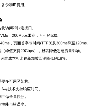
、备份和IP费用。
验
地化访问和快递接口。
GB NVMe，200Mbps带宽，月付约$30。
ms，页面首字节时间(TTFB)从300ms降至120ms。
S清洗（峰值支持20Gbps），显著降低恶意流量影响。
9s，运维成本相比在新加坡回源降低约18%。
需要多可用区架构。
SLA与技术支持响应时间。
复制并做全量快照。
监控性能与错误率。