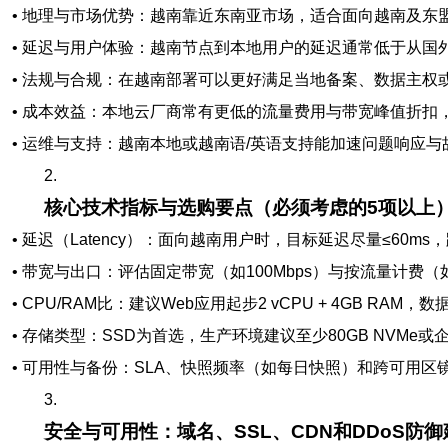
• 地理与市场优势：越南靠近东南亚市场，适合面向越南及东
• 延迟与用户体验：越南节点到本地用户的延迟通常低于从国
• 法规与合规：在越南部署可以更好满足当地备案、数据主权
• 成本效益：本地云厂商常有更低的流量费用与带宽峰值折扣
• 运维与支持：越南本地或越南语/英语支持能加速问题响应
2.
核心技术指标与选购要点（必须考虑的5项以上
• 延迟（Latency）：面向越南用户时，目标延迟尽量≤60ms，
• 带宽与出口：评估固定带宽（如100Mbps）与按流量计费（如
• CPU/RAM比：建议Web应用起步2 vCPU + 4GB RAM，数据
• 存储类型：SSD为首选，生产环境建议至少80GB NVMe或企业
• 可用性与备份：SLA、快照频率（如每日快照）和跨可用区
3.
安全与可用性：域名、SSL、CDN和DDoS防御