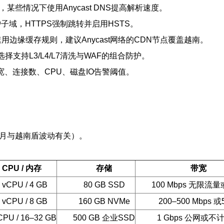
，某些情况下使用Anycast DNS提高解析速度。
书保护子域，HTTPS强制跳转并启用HSTS。
速用边缘缓存规则，建议Anycast网络的CDN节点覆盖越南。
择支持L3/L4/L7清洗与WAF的组合防护。
设置带宽、连接数、CPU、磁盘IO告警阈值。
美元/月与越南盾波动有关）。
CPU / 内存
存储
带宽
 vCPU / 4 GB
80 GB SSD
100 Mbps 无限流量
 vCPU / 8 GB
160 GB NVMe
200–500 Mbps 或
CPU / 16–32 GB
500 GB 企业SSD
1 Gbps 公网或不