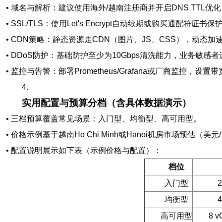
• 域名与解析：建议使用海外/越南注册商并开启DNS TTL优化
• SSL/TLS：使用Let's Encrypt自动续期或购买通配符证
• CDN策略：静态资源走CDN（图片、JS、CSS），动态加
• DDoS防护：基础防护至少为10Gbps清洗能力，业务敏感者选
• 监控与告警：部署Prometheus/Grafana或厂商监控，
4.
实用配置与预算分档（含具体数据演示）
• 三档预算覆盖常见场景：入门型、均衡型、高可用型。
• 价格示例基于越南Ho Chi Minh或Hanoi机房市场预估（
• 配置说明展示如下表（示例价格与配置）：
档位
入门型
2
均衡型
4
高可用型
8 v