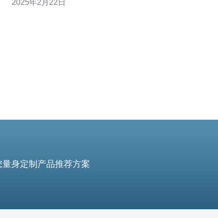
2025年2月22日
越南CN2服务器是基于CN2网络的服务器，CN2网络是中
国电信自主研发的全球骨干网络，具有出色的性能和稳定
性。越南CN2服务器位于越南，
您量身定制产品推荐方案