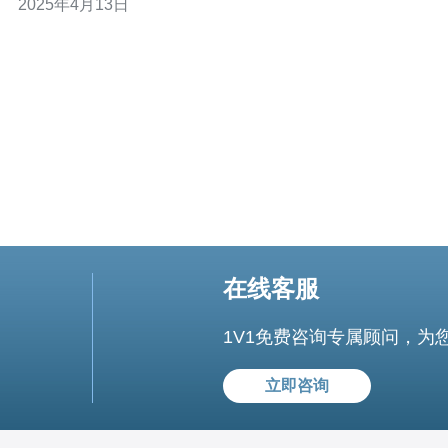
2025年4月13日
国电信的次级网络，通过跨越中国和越南的光纤电缆连接
两国，并提供高速、低延迟的网络连接。它是中国电信在
越南的网络基础设
在线客服
1V1免费咨询专属顾问，为
立即咨询