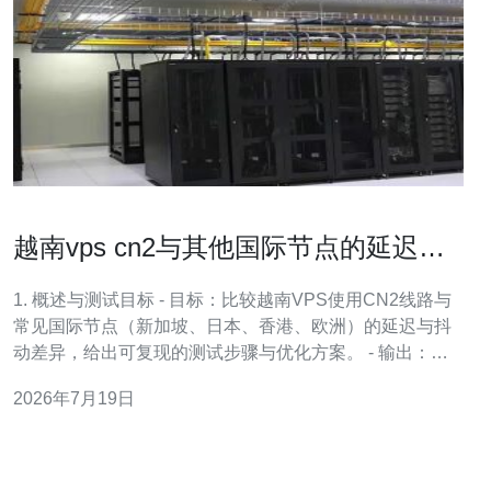
越南vps cn2与其他国际节点的延迟差
异分析
1. 概述与测试目标 - 目标：比较越南VPS使用CN2线路与
常见国际节点（新加坡、日本、香港、欧洲）的延迟与抖
动差异，给出可复现的测试步骤与优化方案。 - 输出：
Ping/MTR/iperf3 的数值、路由跳点分析、改进建议与决策
2026年7月19日
依据（成本 vs 延迟）。 2. 测试环境准备 - 工具：准备一台
越南VPS（分别选择CN2与非CN2提供