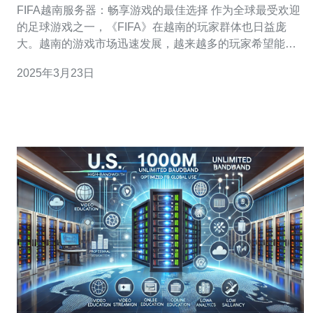
FIFA越南服务器：畅享游戏的最佳选择 作为全球最受欢迎
的足球游戏之一，《FIFA》在越南的玩家群体也日益庞
大。越南的游戏市场迅速发展，越来越多的玩家希望能够
获得畅快的游戏体验。而选择适合的服务器对于游戏体验
2025年3月23日
来说至关重要。FIFA越南服务器成为了畅享游戏的最佳选
择。