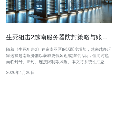
生死狙击2越南服务器防封策略与账号
安全注意事项汇总
随着《生死狙击2》在东南亚区服活跃度增加，越来越多玩
家选择越南服务器以获取更低延迟或独特活动，但同时也
面临封号、IP封、连接限制等风险。本文将系统性汇总针
对越南服务器的防封策略、网络与主机层面的技术建议以
2026年4月26日
及账号安全注意事项，帮助玩家在合规前提下降低被封风
险并提升稳定性。 首先要明确越南服务器的特点：运营商
与网络节点相对集中，部分IP段容易被游戏