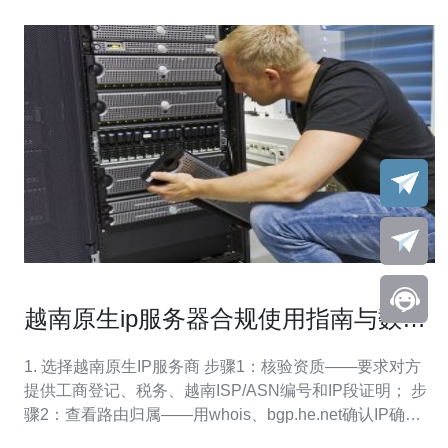
越南原生ip服务器合规使用指南与数据
隐私保护要点
1. 选择越南原生IP服务商 步骤1：核验资质——要求对方
提供工商登记、税务、越南ISP/ASN编号和IP段证明； 步
骤2：查看路由归属——用whois、bgp.he.net确认IP确实
在越南分配； 步骤3：SLA与责任——确认带宽、丢包