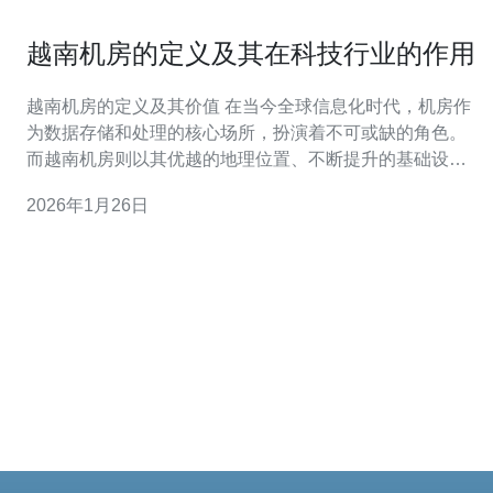
越南机房的定义及其在科技行业的作用
越南机房的定义及其价值 在当今全球信息化时代，机房作
为数据存储和处理的核心场所，扮演着不可或缺的角色。
而越南机房则以其优越的地理位置、不断提升的基础设施
以及较低的运营成本，成为许多企业选择的最佳方案。尤
2026年1月26日
其在科技行业中，越南机房不仅提供了高效、稳定的服
务，还以其相对便宜的价格吸引了众多海外企业的投资与
合作。因此，了解越南机房的定义及其在科技行业的