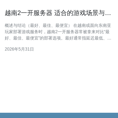
越南2一开服务器 适合的游戏场景与带
宽规划建议
概述与结论（最好、最佳、最便宜） 在越南或面向东南亚
玩家部署游戏服务时，越南2一开服务器常被拿来对比“最
好、最佳、最便宜”的部署选项。最好通常指延迟最低、稳
定性最高并带有完整运维支持的方案；最佳则是在性能与
2026年5月31日
成本之间找到平衡，满足目标玩家体验；而最便宜强调最
低采购与带宽费用但可能牺牲部分可用性。本文将从适用
游戏场景、带宽规划与部署建议三方面，给出