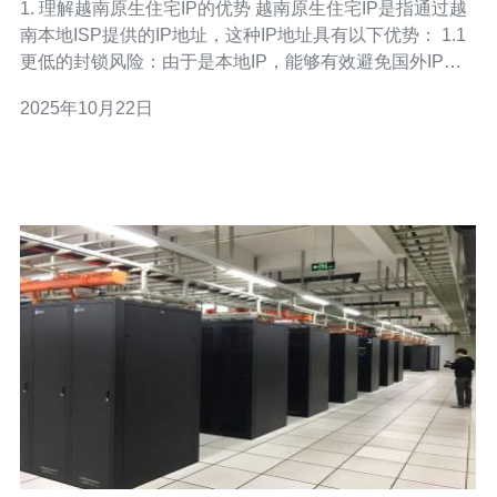
1. 理解越南原生住宅IP的优势 越南原生住宅IP是指通过越
南本地ISP提供的IP地址，这种IP地址具有以下优势： 1.1
更低的封锁风险：由于是本地IP，能够有效避免国外IP在
越南被封锁的风险。 1.2 更高的匿名性：原生住宅IP提供
2025年10月22日
更高的匿名性，能够保护用户