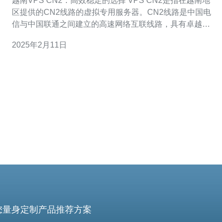
越南VPS CN2：高效稳定的选择 VPS CN2是指在越南地
区提供的CN2线路的虚拟专用服务器。CN2线路是中国电
信与中国联通之间建立的高速网络互联线路，具有卓越的
网络稳定性和高效的数据传输能力。 选择越南VPS CN2有
2025年2月11日
以下几个优势： 稳定性：CN2线路提供卓越的网络稳定
性，保证数据传输的可靠性。 高效性：C
您量身定制产品推荐方案