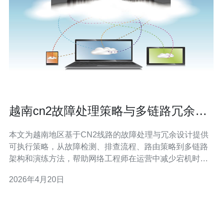
越南cn2故障处理策略与多链路冗余设
计实战指南
本文为越南地区基于CN2线路的故障处理与冗余设计提供
可执行策略，从故障检测、排查流程、路由策略到多链路
架构和演练方法，帮助网络工程师在运营中减少宕机时间
并提升链路可靠性。 多少条链路才够保障越南CN2的稳定
2026年4月20日
性? 衡量链路数量应基于业务重要性与容灾窗口：对关键
SLA建议至少3条物理或逻辑路径（主备+备份），可采取2
条不同运营商+1条备用POP的