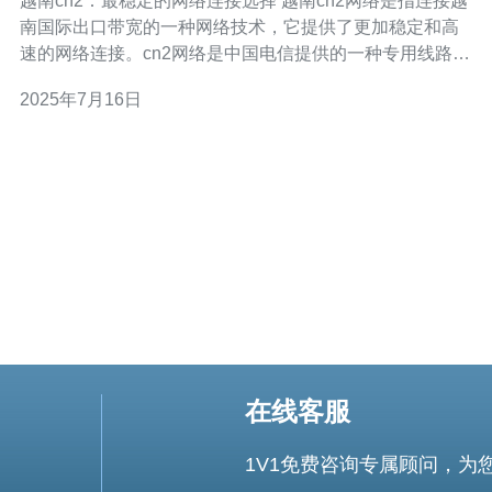
越南cn2：最稳定的网络连接选择 越南cn2网络是指连接越
南国际出口带宽的一种网络技术，它提供了更加稳定和高
速的网络连接。cn2网络是中国电信提供的一种专用线路，
通过中国境内直连越南，避免了传统互联网的中继环节，
2025年7月16日
因此有更低的延迟和更高的带宽。 越南cn2网络在网络连
接稳定性和速度方面有着明显的优势。相比传统互联网连
接，越南c
在线客服
1V1免费咨询专属顾问，为