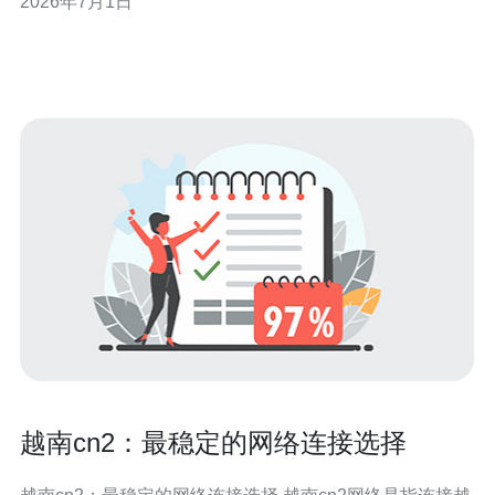
2026年7月1日
3. 精华：采用混合互联（CDN+私有直连+BGP策略）与压
缩/传输优化，是降低带宽成本的实战路径。 本文基于多年
网络与CD
越南cn2：最稳定的网络连接选择