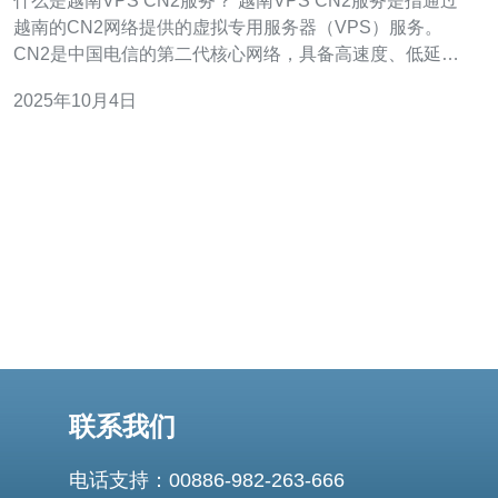
什么是越南VPS CN2服务？ 越南VPS CN2服务是指通过
越南的CN2网络提供的虚拟专用服务器（VPS）服务。
CN2是中国电信的第二代核心网络，具备高速度、低延迟
和高稳定性的特点，适合需要快速访问的应用场景。这样
2025年10月4日
的服务不仅能够满足一般的网络需求，更是针对高带宽需
求的用户量身定制，适合各种业务，如在线游戏、视频直
播、云计算等。 越南VPS CN2
联系我们
电话支持：00886-982-263-666