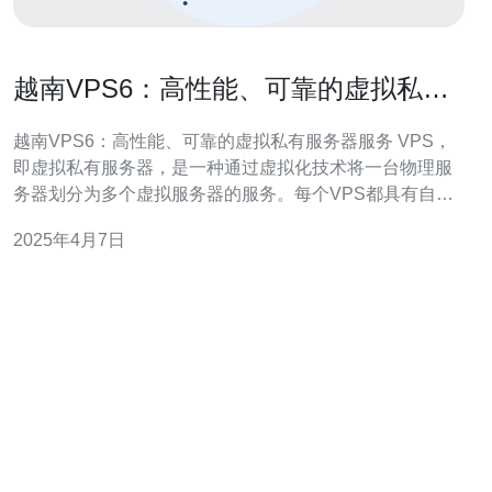
越南VPS6：高性能、可靠的虚拟私有
服务器服务
越南VPS6：高性能、可靠的虚拟私有服务器服务 VPS，
即虚拟私有服务器，是一种通过虚拟化技术将一台物理服
务器划分为多个虚拟服务器的服务。每个VPS都具有自己
的操作系统和独立的资源，可以像独立服务器一样运行。
2025年4月7日
越南VPS6是一家提供高性能、可靠的虚拟私有服务器服务
的供应商。以下是选择越南VPS6的几个理由： 1. 高性能
越南