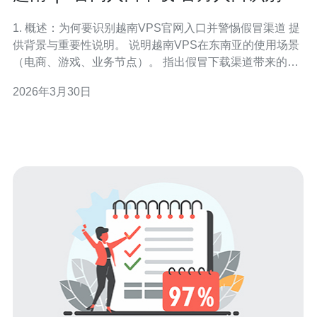
法和避免假冒下载渠道的安全提示
1. 概述：为何要识别越南VPS官网入口并警惕假冒渠道 提
供背景与重要性说明。 说明越南VPS在东南亚的使用场景
（电商、游戏、业务节点）。 指出假冒下载渠道带来的风
险：后门、隐私泄露、被用于加密挖矿。 强调与域名、证
2026年3月30日
书、CDN、DDoS防护等技术环节的关联性。 提醒用户下
载或购买前必须核对官网入口与证书信息以防诈骗。 2. 官
方入口识别的五个