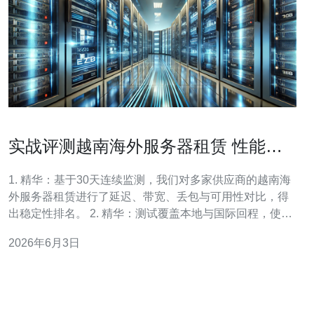
实战评测越南海外服务器租赁 性能稳
定性与客户口碑分析
1. 精华：基于30天连续监测，我们对多家供应商的越南海
外服务器租赁进行了延迟、带宽、丢包与可用性对比，得
出稳定性排名。 2. 精华：测试覆盖本地与国际回程，使用
ping、iperf3、http压测与7x24小时监控，结论透明可复
2026年6月3日
现，符合EEAT信任标准。 3. 精华：客户口碑与技术支持
响应同等重要——性能优异但售后差的方案总体评分低于
平均值10%