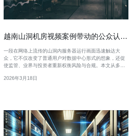
越南山洞机房视频案例带动的公众认知
与行业影响力
一段在网络上流传的山洞内服务器运行画面迅速触达大
众，它不仅改变了普通用户对数据中心形式的想象，还促
使监管、业界与投资者重新权衡风险与合规。本文从多个
角度解析该视频如何引发舆论、暴露问题、并带动行业应
2026年3月18日
对措施与市场预期的调整。 画面显示的是越南一处非传统
地下空间改建用于托管设备的场景。公开讨论中以越南山
洞机房为关键词被广泛引用，但实际位置与运营主体往往