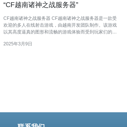
“CF越南诸神之战服务器”
CF越南诸神之战服务器 CF越南诸神之战服务器是一款受
欢迎的多人在线射击游戏，由越南开发团队制作。该游戏
以其高度逼真的图形和流畅的游戏体验而受到玩家们的喜
爱。 CF越南诸神之战服务器拥有丰富多样的游戏模式，包
2025年3月9日
括团队竞技、单人模式和生存模式等。玩家可以选择不同
的角色和武器，通过击败敌人来获得胜利。 此外，游戏还
提供了实时语音通话
联系我们