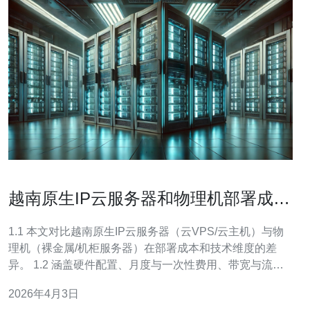
越南原生IP云服务器和物理机部署成本
比较分析
1.1 本文对比越南原生IP云服务器（云VPS/云主机）与物
理机（裸金属/机柜服务器）在部署成本和技术维度的差
异。 1.2 涵盖硬件配置、月度与一次性费用、带宽与流
量、延迟与吞吐、以及DDoS防护与CDN的实际影响。 1.3
2026年4月3日
目标读者为需要在越南落地服务的SaaS、游戏、视频和电