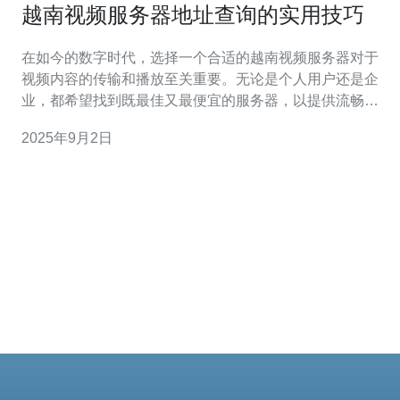
越南视频服务器地址查询的实用技巧
在如今的数字时代，选择一个合适的越南视频服务器对于
视频内容的传输和播放至关重要。无论是个人用户还是企
业，都希望找到既最佳又最便宜的服务器，以提供流畅的
观看体验和高效的服务。在这篇文章中，我们将深入探讨
2025年9月2日
如何进行服务器地址查询，并介绍一些实用的技巧，帮助
你找到理想的越南视频服务器。 在选择视频服务器时，首
先要了解其重要性。一个合适的视频服务器不仅可以提