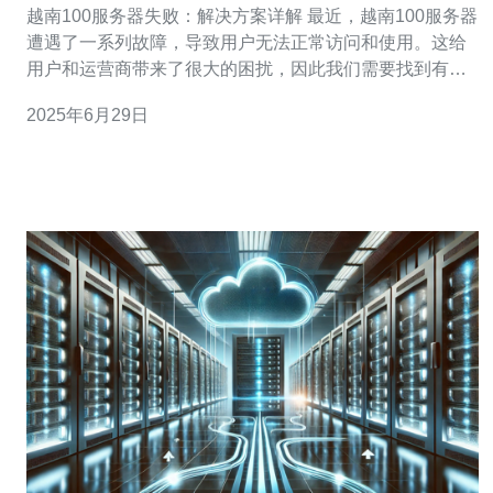
越南100服务器失败：解决方案详解 最近，越南100服务器
遭遇了一系列故障，导致用户无法正常访问和使用。这给
用户和运营商带来了很大的困扰，因此我们需要找到有效
的解决方案来应对这一问题。 经过调查和分析，发现越南
2025年6月29日
100服务器故障的主要原因是网络拥堵、