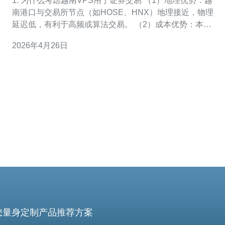
1. 为什么考虑越南VPS用于证券交易 （1）地理优势：越
南港口与交易所节点（如HOSE、HNX）地理接近，物理
延迟低，有利于高频或算法交易。 （2）成本优势：本地
VPS相比国际机房在流量与带宽成本上常有优势，月费用
2026年4月26日
可低于同等国际机房20%~40%。 （3）合规便利：在越南
本地部署可更容易满足当地券商或交易所对IP白名单/业务
地址的要求。 （4）
您量身定制产品推荐方案