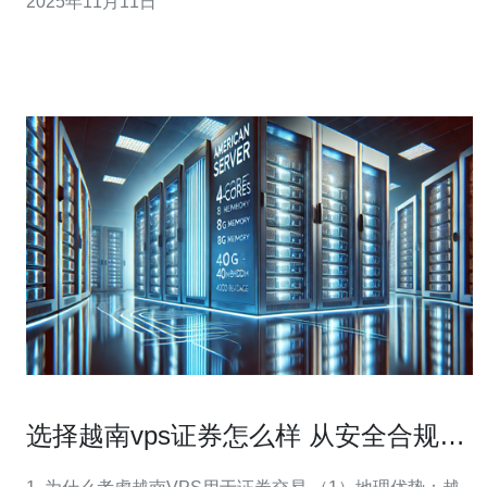
2025年11月11日
性能优越 首先，越南原生IP VPS在< b>网络性能方面表现
出色。越南地处东南亚，拥有优质的国
选择越南vps证券怎么样 从安全合规到
账户连接全方位分析