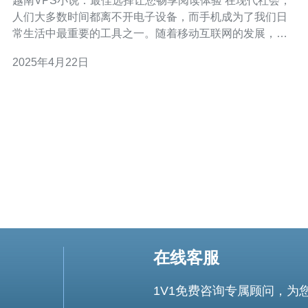
越南VPS小说：最佳选择让您畅享阅读体验 在现代社会，
人们大多数时间都离不开电子设备，而手机成为了我们日
常生活中最重要的工具之一。随着移动互联网的发展，电
子阅读成为了一种流行的方式。VPS小说是指通过虚拟专
2025年4月22日
用服务器(VPS)来提供在线小说阅读服务。这种服务不仅提
供了大量的小说资源，还能够保证稳定的网络连接，让读
者能够随时随地畅享阅读
在线客服
1V1免费咨询专属顾问，为