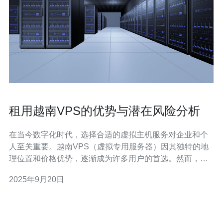
租用越南VPS的优势与潜在风险分析
在当今数字化时代，选择合适的虚拟主机服务对企业和个
人至关重要。越南VPS（虚拟专用服务器）因其独特的地
理位置和价格优势，逐渐成为许多用户的首选。然而，租
用越南VPS并非没有风险，本文将深入分析租用越南VPS
2025年9月20日
的优势与潜在风险，帮助您做出明智的决策。 首先，租用
越南VPS的最大优势之一是其成本效益。与许多西方国家
相比，越南的服务器租用费用通常较低。这使