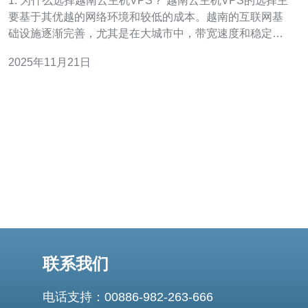
1. 为什么选择越南云主机VPS？ 越南云主机VPS的选择主
要基于其优越的网络环境和较低的成本。越南的互联网基
础设施逐渐完善，尤其是在大城市中，带宽速度和稳定性
都在不断提升。同时，越南的物价水平相对较低，导致其
2025年11月21日
云主机VPS的租用价格相比于其他国家更具竞争力。此
外，越南的VPS服务商通常提供灵活的资源配置，用户可
以根据需求自由调整，这使得越南云主机V
联系我们
电话支持：00886-982-263-666