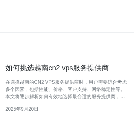
如何挑选越南cn2 vps服务提供商
在选择越南的CN2 VPS服务提供商时，用户需要综合考虑
多个因素，包括性能、价格、客户支持、网络稳定性等。
本文将逐步解析如何有效地选择最合适的服务提供商，以
满足您的需求。 首先，越南的CN2 VPS服务因其高性能、
2025年9月20日
高稳定性而受到许多企业的青睐。CN2网络是中国电信推
出的一种新型网络架构，具有更低的延迟和更高的带宽，
适合需要快速响应的应用场景。此外，