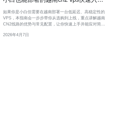
与配置指南
如果你是小白但需要在越南部署一台低延迟、高稳定性的
VPS，本指南会一步步带你从选购到上线，重点讲解越南
CN2线路的优势与常见配置，让你快速上手并能应对简单
的安全与性能问题。 什么是越南CN2 VPS？CN2是中国电
2026年4月7日
信面向国际链路的优质骨干线路，经过CN2的VPS到中国
大陆访问延迟更低、丢包更少。选择越南CN2的VPS，适
合需要面向中国大陆或东南亚用