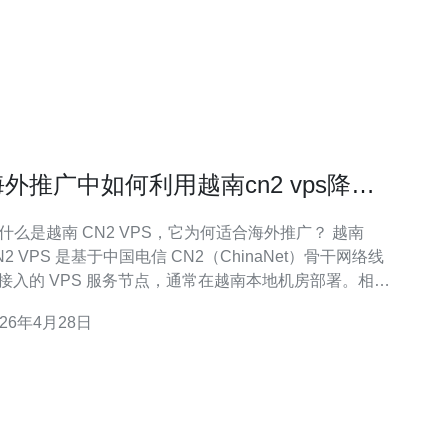
海外推广中如何利用越南cn2 vps降低
用户访问成本
. 什么是越南 CN2 VPS，它为何适合海外推广？ 越南
N2 VPS 是基于中国电信 CN2（ChinaNet）骨干网络线
接入的 VPS 服务节点，通常在越南本地机房部署。相较
通国际链路，CN2 提供更优的中越互联质量，丢包率
026年4月28日
、稳定性高。因此在面向中国或东南亚用户的 海外推广
景中，可以有效降低访问延迟，提高用户体验，从而间
降