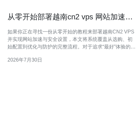
从零开始部署越南cn2 vps 网站加速与
安全设置教程
如果你正在寻找一份从零开始的教程来部署越南CN2 VPS
并实现网站加速与安全设置，本文将系统覆盖从选购、初
始配置到优化与防护的完整流程。对于追求“最好”体验的用
户，建议选择带有CN2直连骨干、低丢包且机房位于越南
2026年7月30日
或邻近地区的高质量供应商；想要“最佳性价比”的用户，可
在带宽与延迟之间权衡选择中小带宽但支持按需升级的方
案；若是“最便宜”优先，可选廉价V