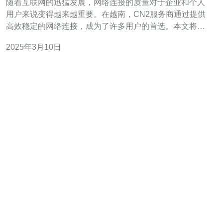
随着互联网的迅猛发展，网络连接的质量对于企业和个人
用户来说变得越来越重要。在越南，CN2服务商通过提供
高效稳定的网络连接，成为了许多用户的首选。本文将介
绍越南CN2服务商的特点和优势，以及如何选择合适的服
2025年3月10日
务商。 CN2是指中国电信的第二版国际网络，它采用了全
新的网络架构和技术，旨在提供更高效稳定的网络连接。
CN2服务商是指提供基于CN2网