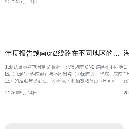
2025年7月11日
看越南CN2服务器的特点和优势。 越南CN2服务器采用中
国电信（China Telecom）和越南电信（Viettel）合作
年度报告越南cn2线路在不同地区的延
迟与稳定性比较
1.测试目标与范围定义 目标：比较越南 CN2 链路在不同地
1
区（北越/中越/南越）与不同出点（中国南方、华东、东南
C
亚）的延迟与稳定性。 小分段：明确被测节点（Hanoi、
路
Da Nang、Ho Chi Minh）、测试时段（高峰/非高峰）、
普
2026年5月14日
2
指标（平均 RTT、丢包率、抖动、95 百分位延迟）。 2.准
低
备工作与工具清单 工具：Linux 主机若干
场
接