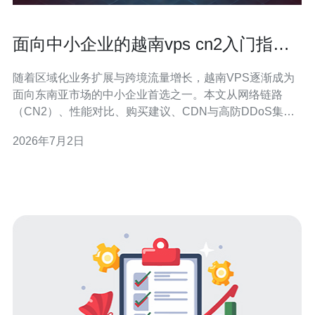
面向中小企业的越南vps cn2入门指南
包含购买与性能对比
随着区域化业务扩展与跨境流量增长，越南VPS逐渐成为
面向东南亚市场的中小企业首选之一。本文从网络链路
（CN2）、性能对比、购买建议、CDN与高防DDoS集成
等方面，帮助您快速上手并选择合适的主机方案。 什么是
2026年7月2日
CN2？CN2是中国电信的第二代骨干网络，特点是路线较
优、丢包低、时延稳定。对于需要与中国内地有大量交互
的越南VPS用户，选择带CN2链路的节