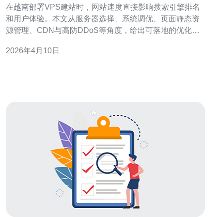
在越南部署VPS建站时，网站速度直接影响搜索引擎排名
和用户体验。本文从服务器选择、系统调优、页面静态资
源管理、CDN与高防DDoS等角度，给出可落地的优化做
法，帮助提升SEO效果和页面加载速度。 首要是选择合适
2026年4月10日
的越南VPS机房和带宽。尽量选择与目标用户地理位置接
近的机房，优先考虑河内或胡志明市的节点，选择低延
迟、专线带宽，并购买固定公网IP和反