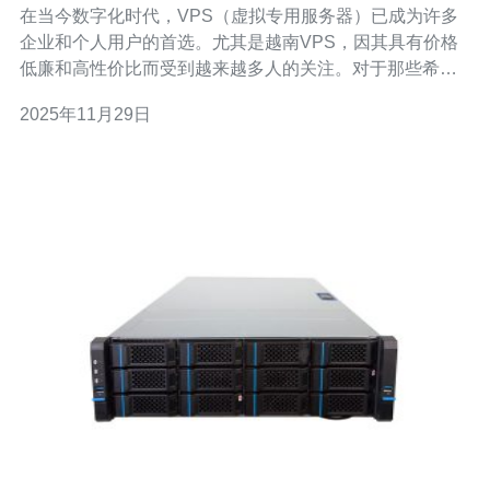
在当今数字化时代，VPS（虚拟专用服务器）已成为许多
企业和个人用户的首选。尤其是越南VPS，因其具有价格
低廉和高性价比而受到越来越多人的关注。对于那些希望
在全球网络中寻找最佳、最便宜的服务器解决方案的用户
2025年11月29日
来说，越南VPS可能是一个理想的选择。然而，越南VPS
的优势与劣势也需要深入分析，以便用户做出明智的决
策。 越南VPS在多个方面表现出色，以下是其