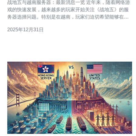
战地五与越南服务器：最新消息一览 近年来，随着网络游
戏的快速发展，越来越多的玩家开始关注《战地五》的服
务器选择问题。特别是在越南，玩家们迫切希望能够在本
地服务器上畅玩这款风靡全球的射击游戏。本文将为大家
2025年12月31日
带来关于战地五是否支持越南服务器的最新消息，以及相
关的讨论和分析。 以下是我们为您整理的三大精华信息：
1. 越南服务器的需求与玩家