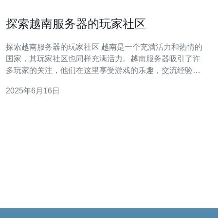
探索越南服务器的玩家社区
探索越南服务器的玩家社区 越南是一个充满活力和热情的
国家，其玩家社区也同样充满活力。越南服务器吸引了许
多玩家的关注，他们在这里享受游戏的乐趣，交流经验，
结识新朋友。本文将探索越南服务器的玩家社区，了解他
2025年6月16日
们的特点和魅力。 越南服务器上有各种各样的游戏种类，
从传统的角色扮演游戏到竞技游戏，应有尽有。玩家可以
根据自己的兴趣和喜好选择