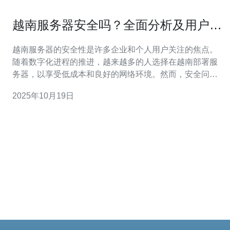
越南服务器安全吗？全面分析及用户反
馈
越南服务器的安全性是许多企业和个人用户关注的焦点。
随着数字化进程的推进，越来越多的人选择在越南部署服
务器，以享受低成本和良好的网络环境。然而，安全问题
依然是使用服务器时不可忽视的因素。本文将从多个角度
2025年10月19日
对越南服务器的安全性进行分析，并结合用户反馈，帮助
读者更好地了解这一领域。 越南服务器的安全性如何评
估？ 评估越南服务器的