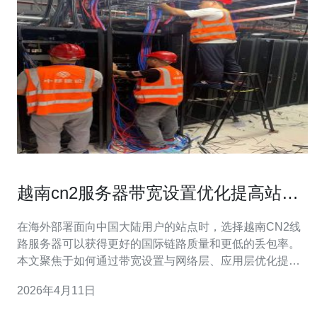
越南cn2服务器带宽设置优化提高站点
稳定访问率
在海外部署面向中国大陆用户的站点时，选择越南CN2线
路服务器可以获得更好的国际链路质量和更低的丢包率。
本文聚焦于如何通过带宽设置与网络层、应用层优化提升
站点的稳定访问率，并提供购买与服务商选择建议。 首先
2026年4月11日
明确带宽与稳定性的关系：带宽并非唯一指标，线路质量
（如CN2 GIA/CTEA等）、网络拥塞、丢包与抖动同样决