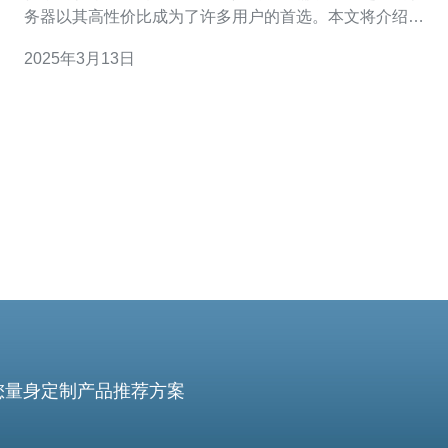
务器以其高性价比成为了许多用户的首选。本文将介绍越
南云服务器租用价格的优势，为您提供高性价比的选择。
2025年3月13日
相比其他国家的云服务器，越南云服务器的租用价格相对
较低。这是因为越南的劳动力成本较低，以及越南政府对
信息技术产业的支持。因
您量身定制产品推荐方案