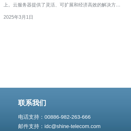
上。云服务器提供了灵活、可扩展和经济高效的解决方
案，为企业带来了许多好处。然而，选择一家靠谱的云服
2025年3月1日
务提供商至关重要，尤其是在越南这个新兴市场。本文将
介绍一些越南靠谱的云服务器提供商，帮助
联系我们
电话支持：00886-982-263-666
邮件支持：idc@shine-telecom.com