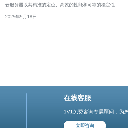
云服务器以其精准的定位、高效的性能和可靠的稳定性而
备受推崇。本文将为您介绍TK越南版云服务器的优势和推
2025年5月18日
荐理由。 TK越南版云服务器提供多种不同配置的服务器，
以满足不同用户的需求。无论是个人网站、小型企业还是
大型企业，TK
在线客服
1V1免费咨询专属顾问，为
立即咨询